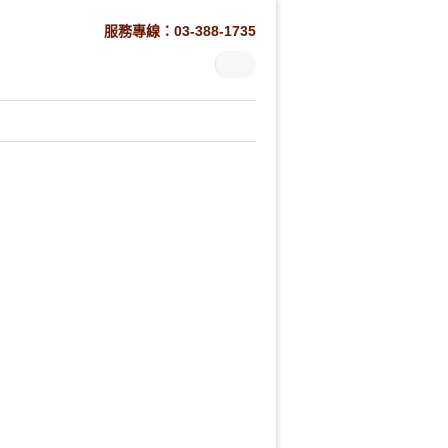
服務專線：03-388-1735