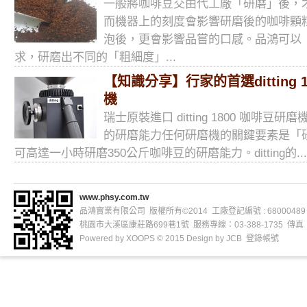
一般將咖啡豆交由代工廠「研磨」後，
而機器上的刻度會影響研磨後的咖啡顆
泡後，更會影響品嘗的口感。品鴻可以
求，研磨出不同的「粗細度」...
【知識分享】行家的首選ditting 
機
瑞士原裝進口 ditting 1800 咖啡豆
的研磨能力任何研磨機的關鍵要素是「
可高達一小時研磨350公斤咖啡豆的研磨能力。ditting的...
www.phsy.com.tw
品鴻實業有限公司 版權所有©2014 工廠登記編號 : 68000489
桃園市大溪區康莊路699巷1號 服務專線：03-388-1735 傳真：03
Powered by
XOOPS
© 2015 Design by
JCB
登錄帳號