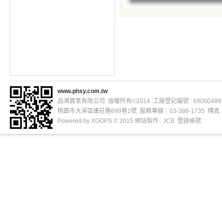
www.phsy.com.tw
品鴻實業有限公司 版權所有©2014 工廠登記編號 : 68000489
桃園市大溪區康莊路699巷1號 服務專線：03-388-1735 傳真：03
Powered by
XOOPS
© 2015
網站製作
: JCB
登錄帳號