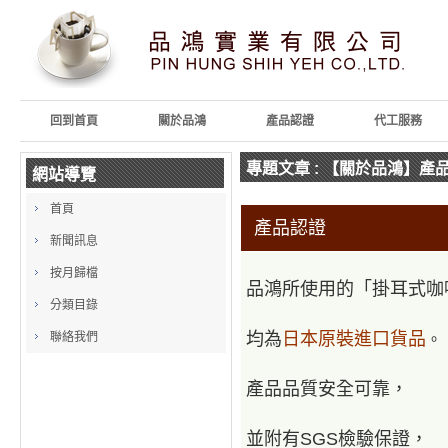
回到首頁
關於品鴻
產品認證
代工服務
專題文章
: 【關於品鴻】產
網站導覽
首頁
產品認證
新聞訊息
按月歸檔
品鴻所使用的「掛耳式
咖
分類目錄
均為
日本原裝進口貨品
聯絡我們
。
產品品質安全可靠，
並附有SGS檢驗保證，