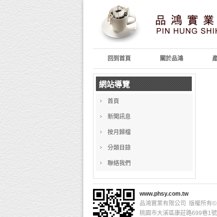
回到首頁
關於品鴻
網站導覽
首頁
新聞訊息
按月歸檔
分類目錄
聯絡我們
www.phsy.com.tw
品鴻實業有限公司 版權所有©201
桃園市大溪區康莊路699巷1號 服務