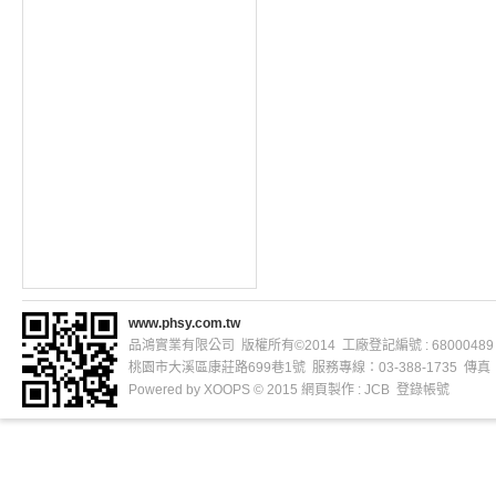
www.phsy.com.tw
品鴻實業有限公司 版權所有©2014 工廠登記編號 : 68000489
桃園市大溪區康莊路699巷1號 服務專線：03-388-1735 傳真：03
Powered by
XOOPS
© 2015
網頁製作
: JCB
登錄帳號